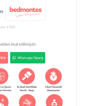
V)
ısı: 1743)
nelden imal edilmiştir.
kle
Whatsapp Sipariş