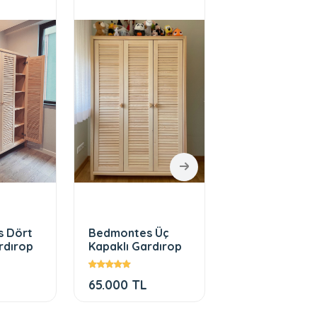
 Dört
Bedmontes Üç
Bedmontes Dö
rdırop
Kapaklı Gardırop
Kapaklı Gardı
XL
65.000 TL
93.500 TL