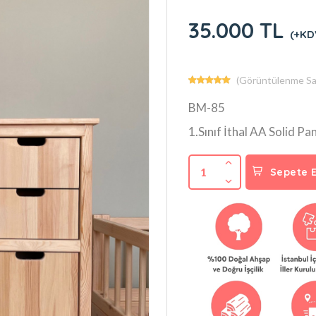
35.000 TL
(+KD
(Görüntülenme Say
BM-85
1.Sınıf İthal AA Solid Pa
1
Sepete E