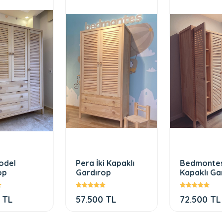
odel
Pera İki Kapaklı
Bedmontes
op
Gardırop
Kapaklı Ga
 TL
57.500 TL
72.500 TL