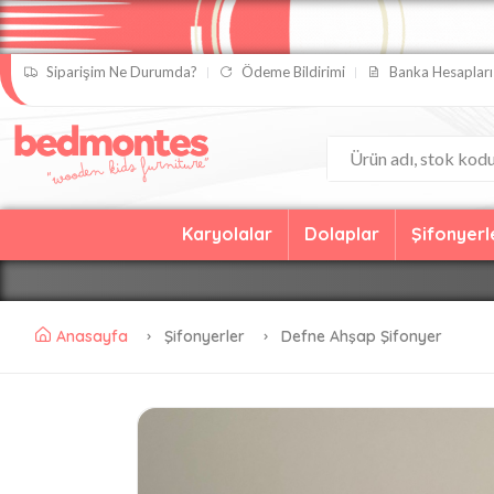
Siparişim Ne Durumda?
Ödeme Bildirimi
Banka Hesapları
Karyolalar
Dolaplar
Şifonyerl
Anasayfa
Şifonyerler
Defne Ahşap Şifonyer