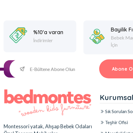
Bayilik Fı
%10'a varan
Bebek Mağ
İndirimler
İçin
Abone O
Kurumsa
Sık Sorulan So
Teşhir Ofisi
Montessori yatak, Ahşap Bebek Odaları