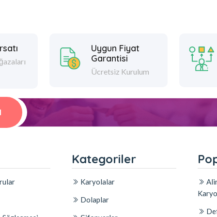
rsatı
Uygun Fiyat
Garantisi
azaları
Ücretsiz Kurulum
l
l
Kategoriler
Pop
rular
Karyolalar
Ali
Karyo
Dolaplar
Def