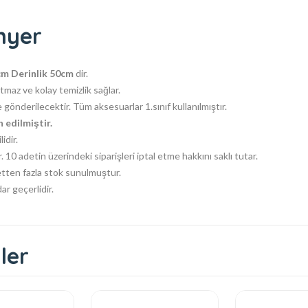
nyer
cm Derinlik 50cm
dir.
utmaz ve kolay temizlik sağlar.
gönderilecektir. Tüm aksesuarlar 1.sınıf kullanılmıştır.
 edilmiştir.
lidir.
. 10 adetin üzerindeki siparişleri iptal etme hakkını saklı tutar.
tten fazla stok sunulmuştur.
ar geçerlidir.
ler