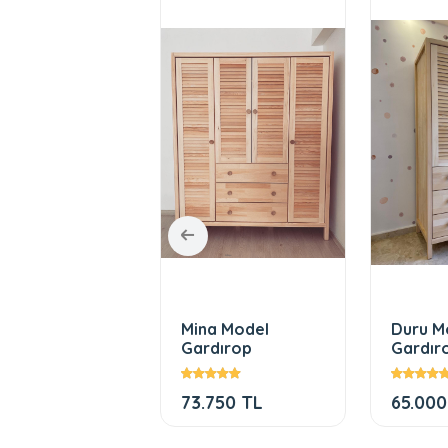
montes Dört
Mina Model
Duru M
aklı Gardırop
Gardırop
Gardır
500 TL
73.750 TL
65.000