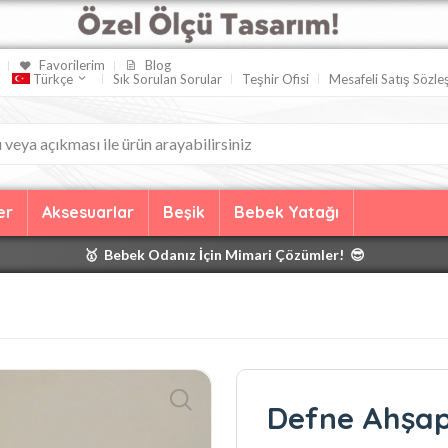
Favorilerim
Blog
Sık Sorulan Sorular
Teşhir Ofisi
Mesafeli Satış Sözl
Türkçe
er
Aksesuarlar
Beşik
Bebek Yatağı
🥇 Bebek Odanız İçin Mimari Çözümler! 😎
🥇 Siz Tasarlayın, Biz Yapalım! 😎
🥇 Hemen Teslim Teşhir Fırsatları! 😎
🥇 Evladiyelik Tasarımlar. 😎
🥇 Takım alımlarında süpriz indirimler! 😎
🥇 Ağaç Seçme Özgürlüğü 😎
Defne Ahşap
🥇 Kişiye Özel Üretim 😎
🥇 Bebek Odanız İçin Mimari Çözümler! 😎